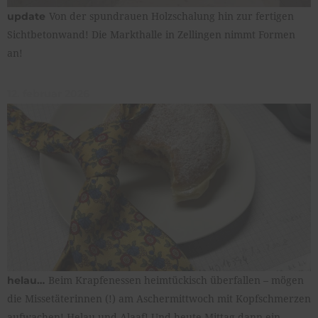
Von der spundrauen Holzschalung hin zur fertigen
update
Sichtbetonwand! Die Markthalle in Zellingen nimmt Formen
an!
12. februar 2026
Beim Krapfenessen heimtückisch überfallen – mögen
helau…
die Missetäterinnen (!) am Aschermittwoch mit Kopfschmerzen
aufwachen! Helau und Alaaf! Und heute Mittag dann ein