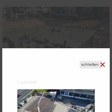
9. april 2026
schließen
In Fürth befinden wir uns mitten im
baustellen-update
ersten Bauabschnitt und sind dabei eine flügelgeglättete
Bodenplatte auf dem Gefälle der neuen Tiefgarage zu
7. juli 2026
erstellen.
31. märz 2026