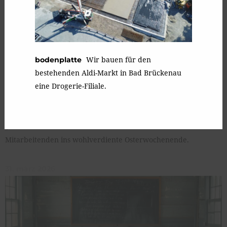
Wir bauen für den
bodenplatte
bestehenden Aldi-Markt in Bad Brückenau
eine Drogerie-Filiale.
Mit unseren gefärbten Bindrum-Eiern und dem
frohe ostern!
„Wunscherfüller“-Aldi-Gutschein schicken wir unsere
Mitarbeitenden ins wohlverdiente Osterwochenende.
31. märz 2026