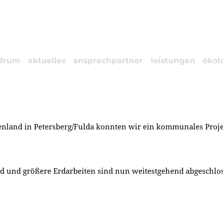
drum
aktuelles
ansprechpartner
leistungen
ökol
genland in Petersberg/Fulda konnten wir ein kommunales Proje
d und größere Erdarbeiten sind nun weitestgehend abgeschlo