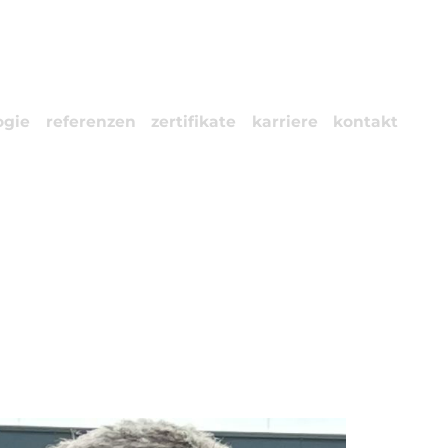
ogie
referenzen
zertifikate
karriere
kontakt