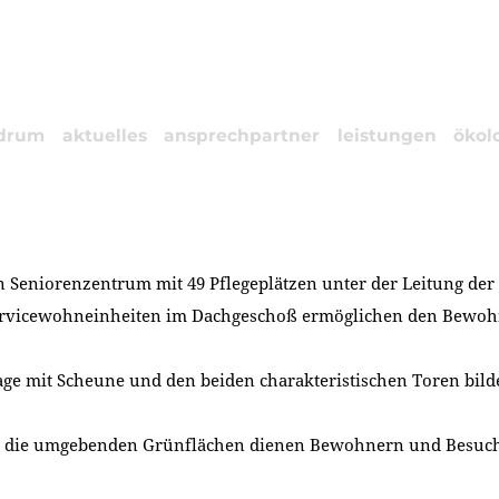
drum
aktuelles
ansprechpartner
leistungen
ökol
 Seniorenzentrum mit 49 Pflegeplätzen unter der Leitung de
Servicewohneinheiten im Dachgeschoß ermöglichen den Bewoh
age mit Scheune und den beiden charakteristischen Toren bild
 die umgebenden Grünflächen dienen Bewohnern und Besucher