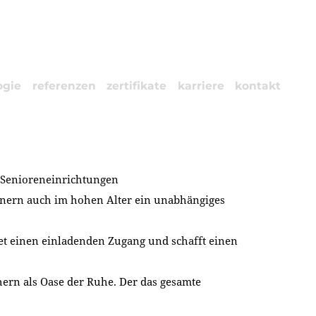
ogie
referenzen
zertifikate
karriere
kontakt
r Senioreneinrichtungen
nern auch im hohen Alter ein unabhängiges
et einen einladenden Zugang und schafft einen
n als Oase der Ruhe. Der das gesamte