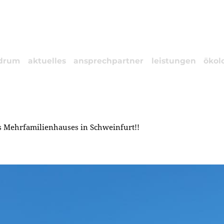
drum
aktuelles
ansprechpartner
leistungen
ökol
s Mehrfamilienhauses in Schweinfurt!!